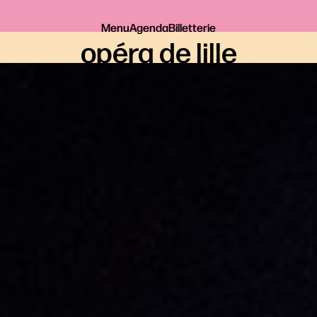
Menu
Agenda
Billetterie
opéra de lille