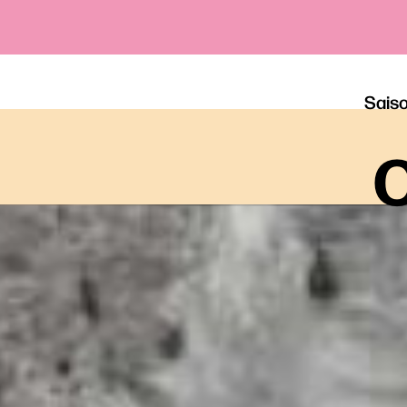
Sais
o