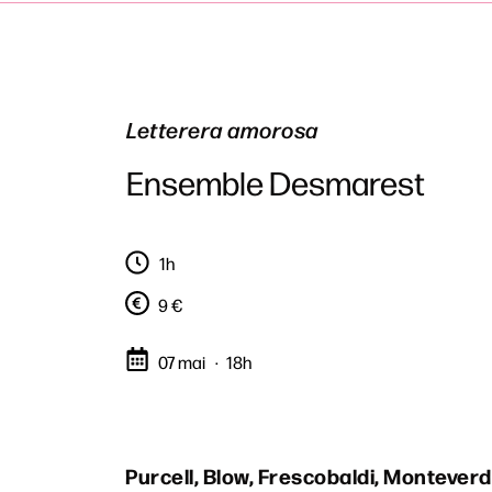
Letterera amorosa
Ensemble Desmarest
1h
9 €
07 mai
18h
Purcell, Blow, Frescobaldi, Monteverdi