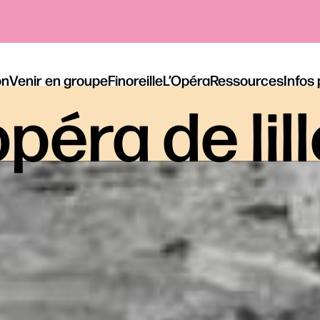
on
Venir en groupe
Finoreille
L’Opéra
Ressources
Infos
péra de lil