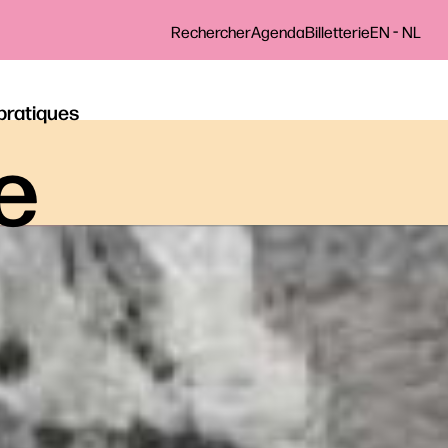
-
Rechercher
Agenda
Billetterie
EN
NL
 pratiques
le