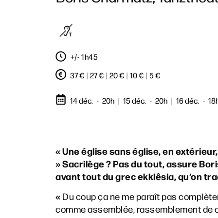
+/- 1h45
37 €
|
27 €
|
20 €
|
10 €
|
5 €
14 déc.
20h
|
15 déc.
20h
|
16 déc.
18
« Une église sans église, en extérieur,
» Sacrilège ? Pas du tout, assure Bori
avant tout du grec ekklêsia, qu’on t
«
Du coup ça ne me paraît pas complète
comme assemblée, rassemblement de corp