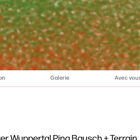
ion
Galerie
Avec vous
er Wuppertal Pina Bausch + Terrain