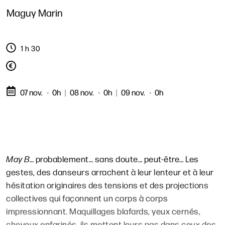
Maguy Marin
1 h 30
07 nov.
0h
|
08 nov.
0h
|
09 nov.
0h
May B
… probablement… sans doute… peut-être… Les
gestes, des danseurs arrachent à leur lenteur et à leur
hésitation originaires des tensions et des projections
collectives qui façonnent un corps à corps
impressionnant. Maquillages blafards, yeux cernés,
cheveux enfarinés, ils mettent leurs pas dans ceux des