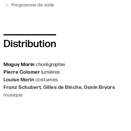
au monde, entre ce moment où l’on naît et celui où l’on
Programme de salle
meurt. Une expérience esthétique révélatrice de notre
être.
Distribution
Maguy Marin
chorégraphie
Pierre Colomer
lumières
Louise Marin
costumes
Franz Schubert, Gilles de Binche, Gavin Bryars
musique