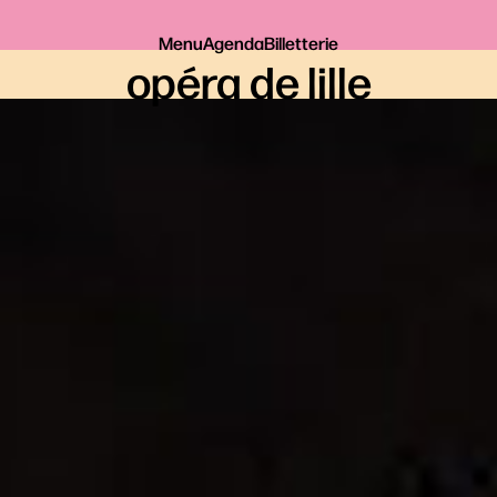
Menu
Agenda
Billetterie
opéra de lille