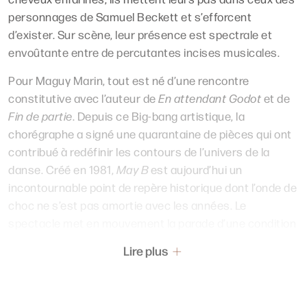
personnages de Samuel Beckett et s’efforcent
d’exister. Sur scène, leur présence est spectrale et
envoûtante entre de percutantes incises musicales.
Pour Maguy Marin, tout est né d’une rencontre
constitutive avec l’auteur de
En attendant Godot
et de
Fin de partie
. Depuis ce Big-bang artistique, la
chorégraphe a signé une quarantaine de pièces qui ont
contribué à redéfinir les contours de l’univers de la
danse. Créé en 1981,
May B
est aujourd’hui un
incontournable point de repère historique dont l’onde de
choc ne s’est pas amortie avec les années. Le
spectacle met en mouvement la parade d’une condition
humaine à la dérive en inventant un langage scénique
Lire plus
abrupt qui transfigure le dérisoire, la violence et la
détresse des situations. La puissance de
May B
tient à
sa capacité à représenter le mystère de notre présence