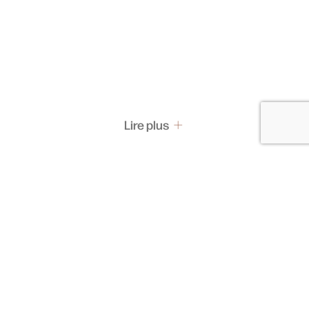
Lire plus
Pass & Abonnement
Les pass
Abonnements