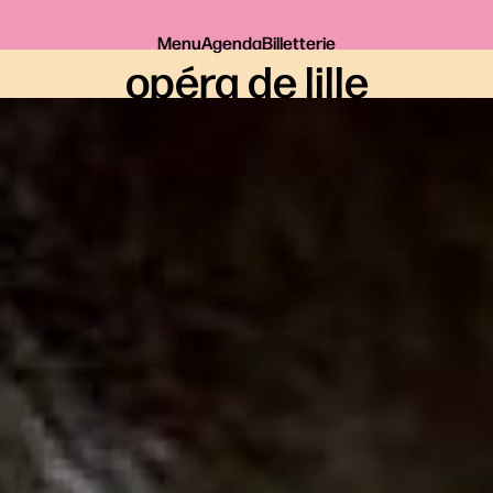
Menu
Agenda
Billetterie
opéra de lille