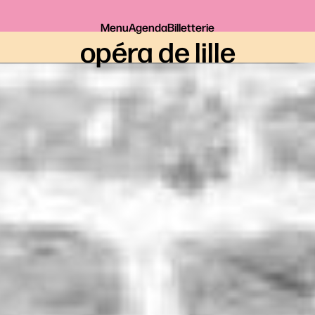
Menu
Agenda
Billetterie
opéra de lille