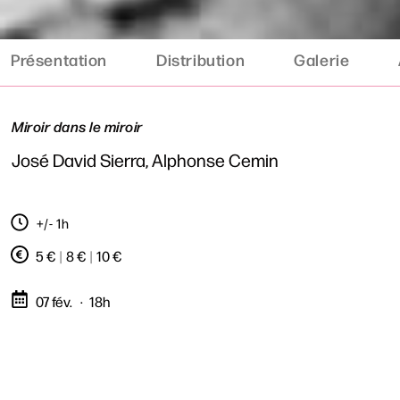
Présentation
Distribution
Galerie
Miroir dans le miroir
José David Sierra, Alphonse Cemin
+/- 1h
5 €
|
8 €
|
10 €
07 fév.
18h