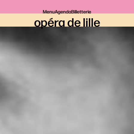
Menu
Agenda
Billetterie
opéra de lille