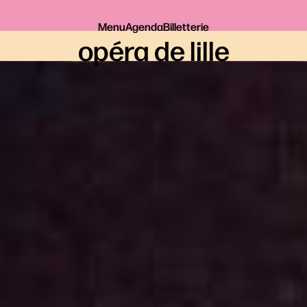
Menu
Agenda
Billetterie
opéra de lille