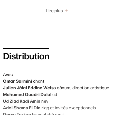
Lire plus
Distribution
Avec
Omar Sarmini
chant
Julien Jâlal Eddine Weis
s
qânum, direction artistique
Mohamed Quadri Dalal
ud
Ud Ziad Kadi Amin
ney
Adel Shams El Din
riqq et invités exceptionnels
Derya Turkan
kamantché rumi