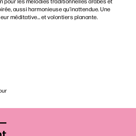
n pour les mélodies traditionnelles arabes et
spirée, aussi harmonieuse qu’inattendue. Une
ceur méditative… et volontiers planante.
our
nt