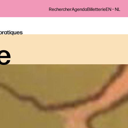
-
Rechercher
Agenda
Billetterie
EN
NL
 pratiques
le