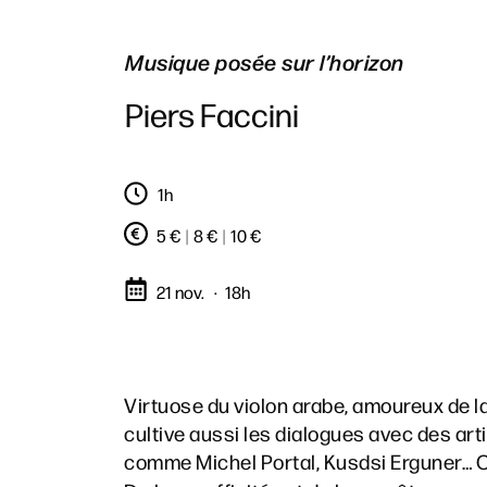
Musique posée sur l’horizon
Piers Faccini
1h
5 €
|
8 €
|
10 €
21 nov.
18h
Virtuose du violon arabe, amoureux de la
cultive aussi les dialogues avec des art
comme Michel Portal, Kusdsi Erguner…