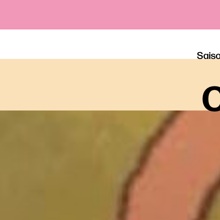
Sais
o