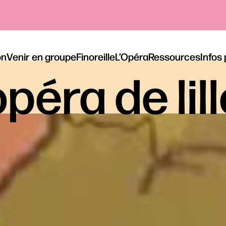
on
Venir en groupe
Finoreille
L’Opéra
Ressources
Infos
péra de lil