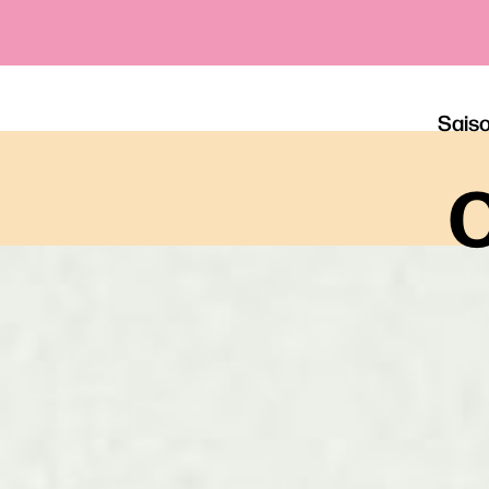
Sais
o