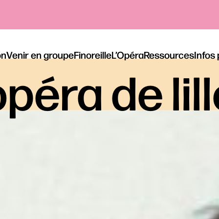
on
Venir en groupe
Finoreille
L’Opéra
Ressources
Infos
péra de lil