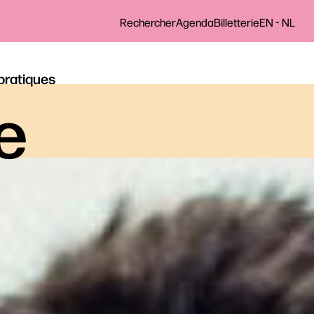
-
Rechercher
Agenda
Billetterie
EN
NL
 pratiques
le