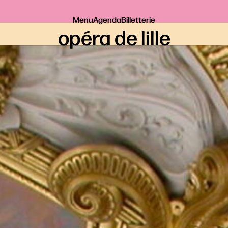
Menu
Agenda
Billetterie
opéra de lille