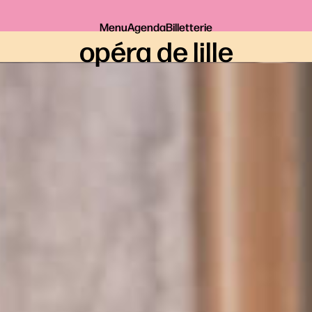
Menu
Agenda
Billetterie
opéra de lille