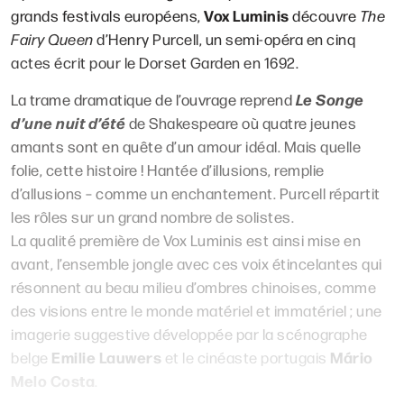
Vox Luminis
grands festivals européens,
découvre
The
Fairy Queen
d’Henry Purcell, un semi-opéra en cinq
actes écrit pour le Dorset Garden en 1692.
Le Songe
La trame dramatique de l’ouvrage reprend
d’une nuit d’été
de Shakespeare où quatre jeunes
amants sont en quête d’un amour idéal. Mais quelle
folie, cette histoire ! Hantée d’illusions, remplie
d’allusions – comme un enchantement. Purcell répartit
les rôles sur un grand nombre de solistes.
La qualité première de Vox Luminis est ainsi mise en
avant, l’ensemble jongle avec ces voix étincelantes qui
résonnent au beau milieu d’ombres chinoises, comme
des visions entre le monde matériel et immatériel ; une
imagerie suggestive développée par la scénographe
Emilie Lauwers
Mário
belge
et le cinéaste portugais
Melo Costa
.