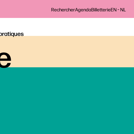
-
Rechercher
Agenda
Billetterie
EN
NL
 pratiques
le