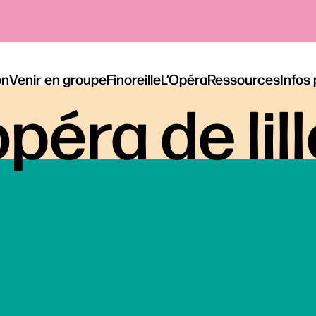
on
Venir en groupe
Finoreille
L’Opéra
Ressources
Infos
péra de lil