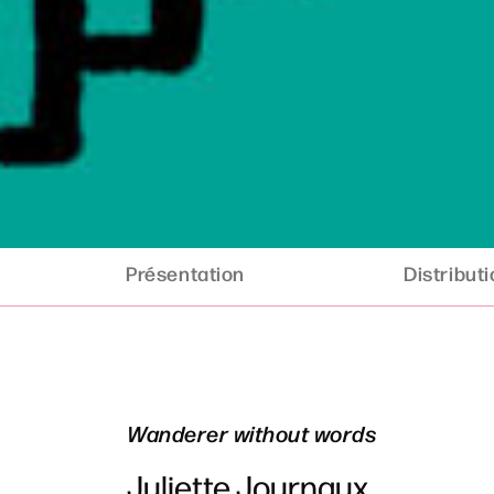
Présentation
Distribut
Wanderer without words
Juliette Journaux