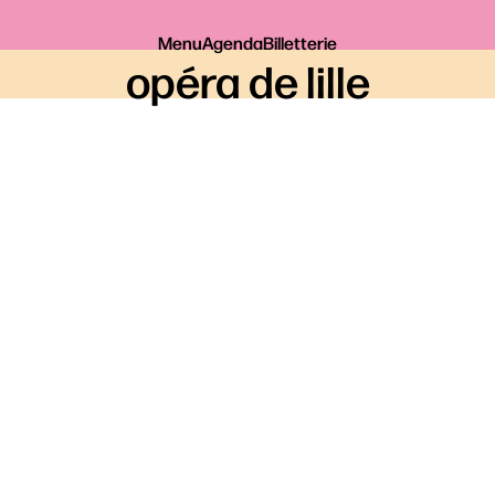
Menu
Agenda
Billetterie
opéra de lille
Je réserve
Conférence autour de
Réservation pour
Così fan tutte
, sélectionnez votre date
RÉSERVER SUR L’ESPACE
SÉCURISÉ