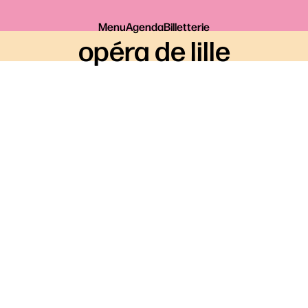
Menu
Agenda
Billetterie
opéra de lille
Je réserve
Exposition autour du
Réservation pour
Roi Carotte
, sélectionnez votre date
RÉSERVER SUR L’ESPACE
SÉCURISÉ