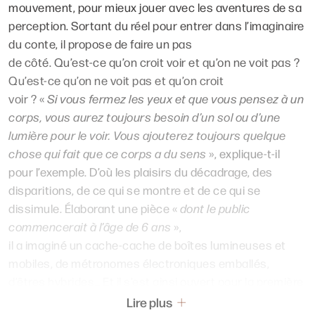
mouvement, pour mieux jouer avec les aventures de sa
perception. Sortant du réel pour entrer dans l’imaginaire
du conte, il propose de faire un pas
de côté. Qu’est-ce qu’on croit voir et qu’on ne voit pas ?
Qu’est-ce qu’on ne voit pas et qu’on croit
voir ? «
Si vous fermez les yeux et que vous pensez à un
corps, vous aurez toujours besoin d’un sol ou d’une
lumière pour le voir. Vous ajouterez toujours quelque
chose qui fait que ce corps a du sens
», explique-t-il
pour l’exemple. D’où les plaisirs du décadrage, des
disparitions, de ce qui se montre et de ce qui se
dissimule. Élaborant une pièce «
dont le public
commencerait à l’âge de 6 ans
»,
il a imaginé un cache-cache de boîtes lumineuses et
mobiles, de métronomes électroniques emballés,
d’êtres hybrides… Et il s’est ainsi ouvert pour la première
fois des chemins vers la science- fiction : un monde
Lire plus