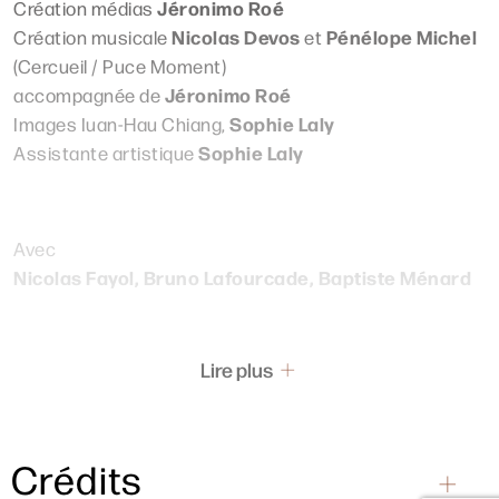
Jéronimo Roé
Création médias
Nicolas Devos
Pénélope Michel
Création musicale
et
(Cercueil / Puce Moment)
Jéronimo Roé
accompagnée de
Sophie Laly
Images Iuan-Hau Chiang,
Sophie Laly
Assistante artistique
Avec
Nicolas Fayol, Bruno Lafourcade, Baptiste Ménard
Lire plus
Crédits