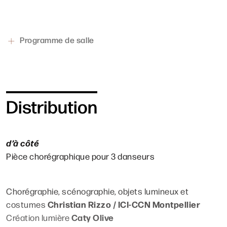
peuplé de silhouettes étranges, dans un paysage
mouvant « o
ù la danse et les objets dialoguent avec la
lumière
»… Est-ce le monde du futur ? Les plus jeunes
Programme de salle
nous le diront !
Distribution
d’à côté
Pièce chorégraphique pour 3 danseurs
Chorégraphie, scénographie, objets lumineux et
Christian Rizzo / ICI-CCN Montpellier
costumes
Caty Olive
Création lumière