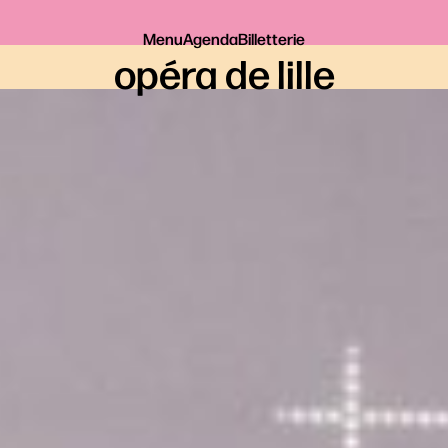
Menu
Agenda
Billetterie
opéra de lille