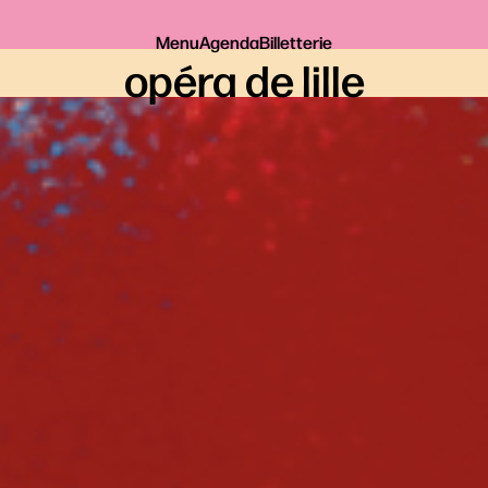
Menu
Agenda
Billetterie
opéra de lille