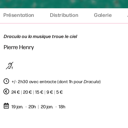
Présentation
Distribution
Galerie
Dracula ou la musique troue le ciel
Pierre Henry
+/- 2h30 avec entracte (dont 1h pour
Dracula
)
24 €
|
20 €
|
15 €
|
9 €
|
5 €
19 jan.
20h
|
20 jan.
18h