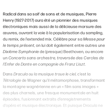
Radical dans sa soif de sons et de musiques, Pierre
Henry (1927-2017) aura été un pionnier des musiques
électroniques mais aussi de la délicieuse morsure des
œuvres, ouvrant la voie à la popularisation du sampling,
du remix, de l’extended mix. Célèbre pour sa
Messe pour
le temps présent
, on lui doit également entre autres une
Dixième Symphonie
de (presque) Beethoven, ou encore
un
Concerto sans orchestre, traversée des Cercles de
l’Enfer de Dante en compagnie de Franz Liszt
.
Dans
Dracula ou la musique troue le ciel
, c’est la
Tétralogie
de Wagner qu’il métamorphose, transformant
la montagne wagnérienne en un « film sans images »
des plus charnels, une fresque monumentale en huit
épisodes, fusionnant extraits d’enregistrements
d’opéra et musique électronique. Et puisque Dracula ne