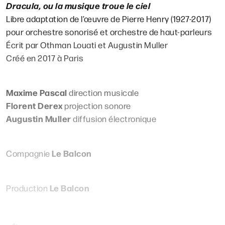
Dracula, ou la musique troue le ciel
La presse en parle :
Libre adaptation de l’œuvre de Pierre Henry (1927-2017)
pour orchestre sonorisé et orchestre de haut-parleurs
« L’orchestre hors norme de Maxime Pascal se rit des
Écrit par Othman Louati et Augustin Muller
codes du concert et chahute le répertoire. […] Et le
Créé en 2017 à Paris
résultat est saisissant de puissance et d’expressivité. »
Sébastien Porte,
Télérama
Maxime Pascal
direction musicale
« Un terrible orchestre sanguin dialogue avec des
Florent Derex
projection sonore
bandes-son électroniques pleines de mordant. »
Augustin Muller
diffusion électronique
Charles Arden,
Olyrix
« Le résultat est proprement époustouflant. »
Le Balcon
Compagnie
Frédéric Norac,
Musicologie.org
Le Balcon
Production