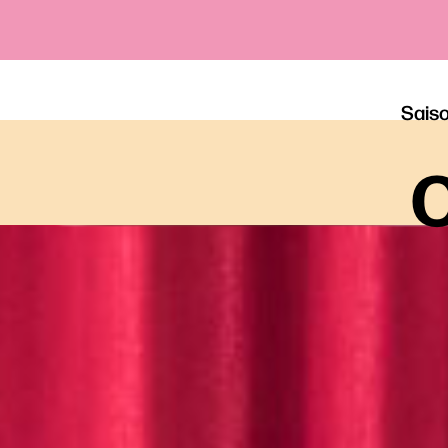
Sais
o