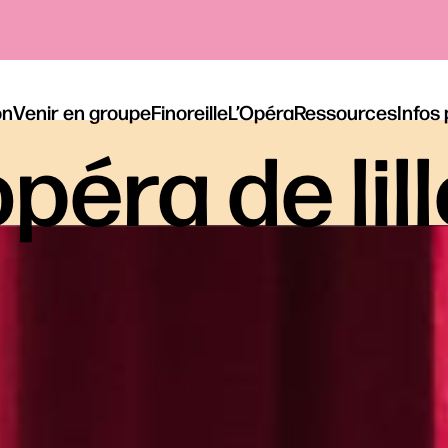
on
Venir en groupe
Finoreille
L’Opéra
Ressources
Infos
péra de lil