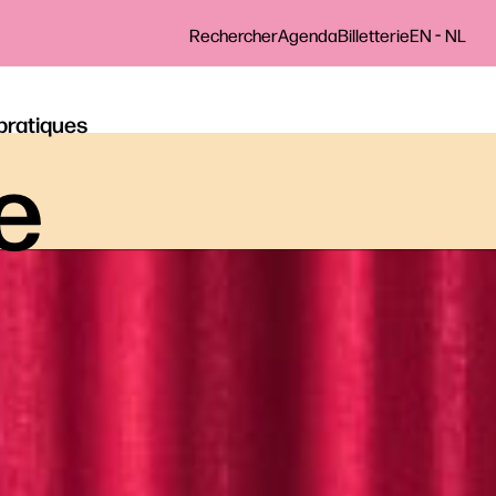
-
Rechercher
Agenda
Billetterie
EN
NL
 pratiques
le