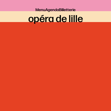
Menu
Agenda
Billetterie
opéra de lille