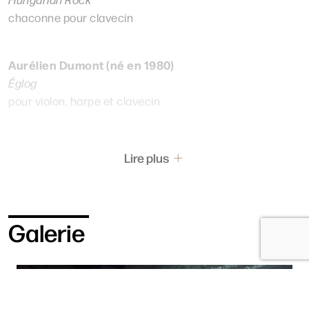
chaconne pour clavecin
Aurélien Dumont (né en 1980)
Églog
pour violon, harpe et clavecin
Nicola Matteis (c.1650-c.1713)
Lire plus
Diverse bizzarrie sopra la Vecchia Sarabanda o pur
Ciaccona
pour violon et basse continue
Galerie
Distribution