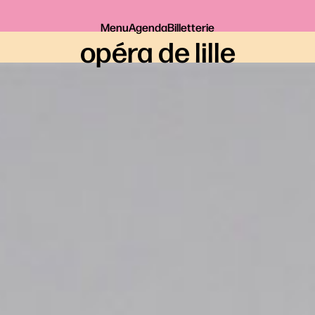
Menu
Agenda
Billetterie
opéra de lille