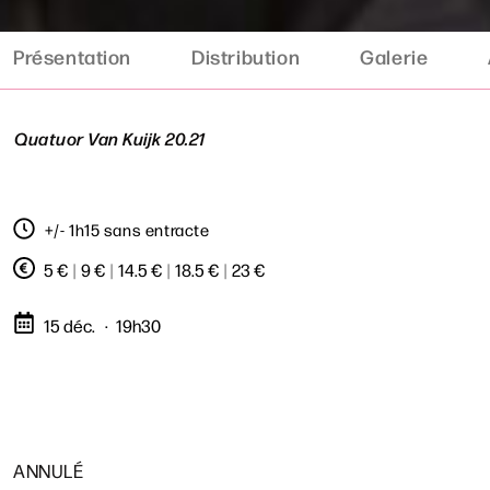
Présentation
Distribution
Galerie
Quatuor Van Kuijk 20.21
+/- 1h15 sans entracte
5 €
|
9 €
|
14.5 €
|
18.5 €
|
23 €
15 déc.
19h30
ANNULÉ