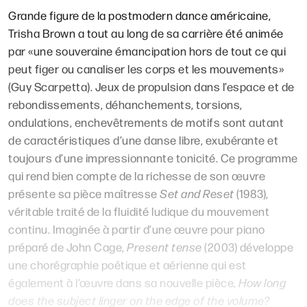
Grande figure de la postmodern dance américaine,
Trisha Brown a tout au long de sa carrière été animée
par «une souveraine émancipation hors de tout ce qui
peut figer ou canaliser les corps et les mouvements»
(Guy Scarpetta). Jeux de propulsion dans l’espace et de
rebondissements, déhanchements, torsions,
ondulations, enchevêtrements de motifs sont autant
de caractéristiques d’une danse libre, exubérante et
toujours d’une impressionnante tonicité. Ce programme
qui rend bien compte de la richesse de son œuvre
présente sa pièce maîtresse
Set and Reset
(1983),
véritable traité de la fluidité ludique du mouvement
continu. Imaginée à partir d’une œuvre pour piano
préparé de John Cage,
Present tense
(2003) développe
une chorégraphie poétique et aérienne qui est
également à l’œuvre dans sa nouvelle pièce,
How long
does the subject linger on the edge
of the volume?