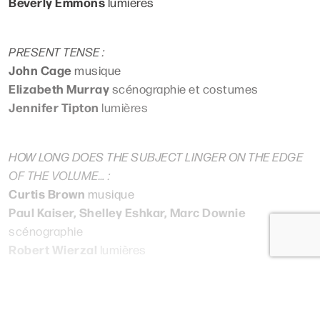
Beverly Emmons
lumières
PRESENT TENSE
:
John Cage
musique
Elizabeth Murray
scénographie et costumes
Jennifer Tipton
lumières
HOW LONG DOES THE SUBJECT LINGER ON THE EDGE
OF THE VOLUME…
:
Curtis Brown
musique
Paul Kaiser, Shelley Eshkar, Marc Downie
scénographie
Robert Wierzal
lumières
Lire plus